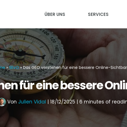
ÜBER UNS
SERVICES
me
»
SEvO
»
Das GEO verstehen für eine bessere Online-Sichtbar
en für eine bessere Onl
Von
Julien Vidal
|
18/12/2025
|
6 minutes of readi