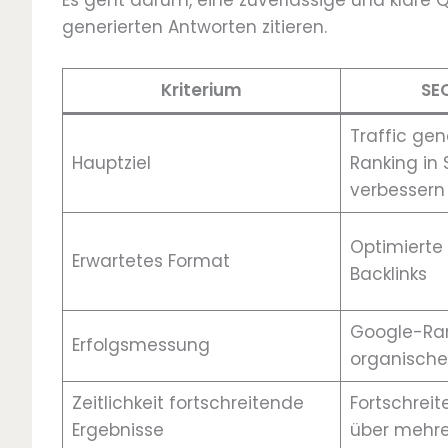
Es geht darum, eine zuverlässige und klare Q
generierten Antworten zitieren.
Kriterium
SEO
Traffic ge
Hauptziel
Ranking in
verbessern
Optimierte S
Erwartetes Format
Backlinks
Google-Ran
Erfolgsmessung
organische
Zeitlichkeit fortschreitende
Fortschrei
Ergebnisse
über mehr