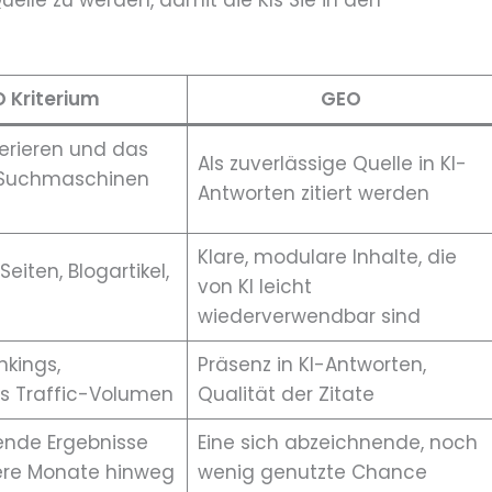
uelle zu werden, damit die KIs Sie in den
 Kriterium
GEO
nerieren und das
Als zuverlässige Quelle in KI-
 Suchmaschinen
Antworten zitiert werden
Klare, modulare Inhalte, die
eiten, Blogartikel,
von KI leicht
wiederverwendbar sind
kings,
Präsenz in KI-Antworten,
s Traffic-Volumen
Qualität der Zitate
tende Ergebnisse
Eine sich abzeichnende, noch
ere Monate hinweg
wenig genutzte Chance