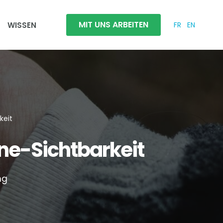
MIT UNS ARBEITEN
WISSEN
FR
EN
keit
ine-Sichtbarkeit
ng