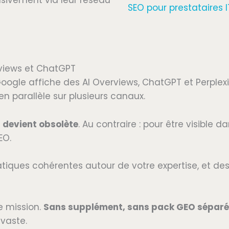
usivement via leur réseau
SEO pour prestataires I
views et ChatGPT
Google affiche des AI Overviews, ChatGPT et Perple
n parallèle sur plusieurs canaux.
O devient obsolète
. Au contraire : pour être visible 
EO.
atiques cohérentes autour de votre expertise, et d
e mission.
Sans supplément, sans pack GEO séparé
 vaste.