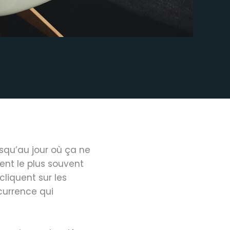
usqu’au jour où ça ne
ent le plus souvent
cliquent sur les
ncurrence qui