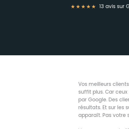
★
★
★
★
★
13 avis sur 
Vos meilleurs client
suffit plus. Car ce
par Google. Des clie
résultats. Et sur les
apparaît. Pas votre s