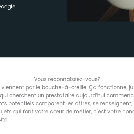
Google
Vous reconnaissez-vous?
s viennent par le bouche-à-oreille. Ça fonctionne, j
ux qui cherchent un prestataire aujourd’hui commenc
nts potentiels comparent les offres, se renseignent, 
 sujets qui font votre cœur de métier, c’est votre co
ite.