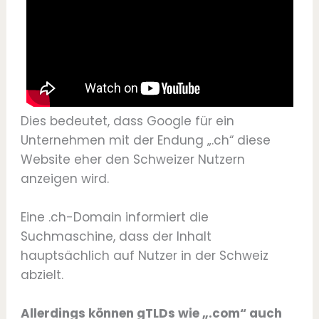
Dies bedeutet, dass Google für ein
Unternehmen mit der Endung „.ch“ diese
Website eher den Schweizer Nutzern
anzeigen wird.
Eine .ch-Domain informiert die
Suchmaschine, dass der Inhalt
hauptsächlich auf Nutzer in der Schweiz
abzielt.
Allerdings können gTLDs wie „.com“ auch