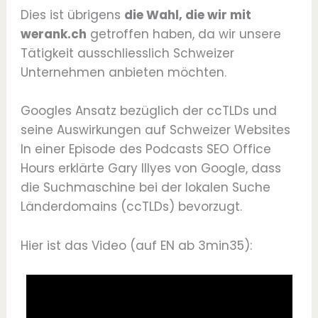
Dies ist übrigens
die Wahl, die wir mit
werank.ch
getroffen haben, da wir unsere
Tätigkeit ausschliesslich Schweizer
Unternehmen anbieten möchten.
Googles Ansatz bezüglich der ccTLDs und
seine Auswirkungen auf Schweizer Websites
In einer Episode des Podcasts SEO Office
Hours erklärte Gary Illyes von Google, dass
die Suchmaschine bei der lokalen Suche
Länderdomains (ccTLDs) bevorzugt.
Hier ist das Video (auf EN ab 3min35):