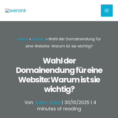
Zum
Inhalt
springen
Home
»
Wissen
»
Wahl der Domainendung für
eine Website: Warum ist sie wichtig?
Wahl der
Domainendung für eine
Website: Warum ist sie
wichtig?
Von
Julien Vidal
|
30/10/2025
|
4
minutes of reading